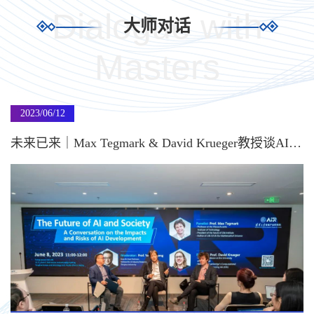
Dialogue with
大师对话
Masters
2023/06/12
未来已来｜Max Tegmark & David Krueger教授谈AI发展影响和风险
6月8日上午，“AIR大师对话”系列活动第三期在图灵报告厅举行，本
次活动主题为：The Future of AI and Society: A Conversation on the
Impact and Risks of AI Development （“AI和社会的未来：谈AI发展