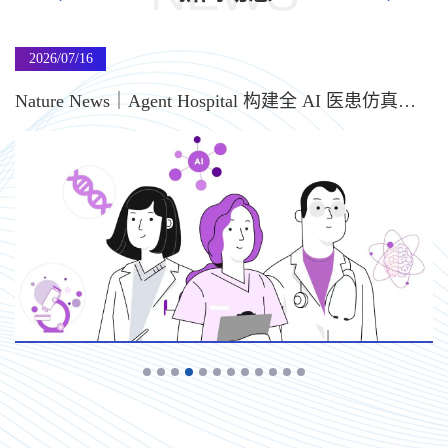
2026/07/16
Nature News｜Agent Hospital 构建全 AI 医患仿真体系，赋能实体医院协同诊疗
近日，国际顶级学术期刊《Nature》发布专题新闻报道（Nature
News）： AI avatars are reshaping society in China — the law is trying
to catch up，将清华大学智能产业研究院（AIR）研发的 Agent
Hospital 虚拟医院系统作为国内 AI 数字人落地医疗领域的典型案
例，向全球展示我国医工交叉人工智能创新成果。报道指出，当前
国内 AI 数字人技术正深度渗透医疗、教育、消费等领域，产业高速
发展的同时配套监管规则同步完善，而...