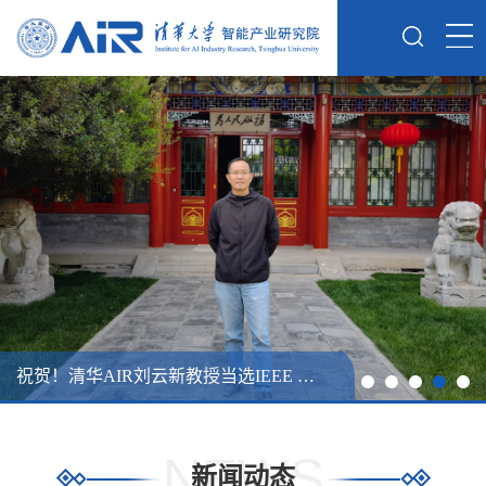
祝贺！AIR院长张亚勤荣获中国政府友谊奖
AIR张亚勤院长联合召集人工智能安全国际对话
张亚勤院士最新力作《智能涌现 AI时代的思考与探索》正式上线
祝贺！清华AIR刘云新教授当选IEEE Fellow
张亚勤出席在大连举办的世界经济论坛第十六届新领军者年会（夏季达沃斯论坛）
NEWS
新闻动态