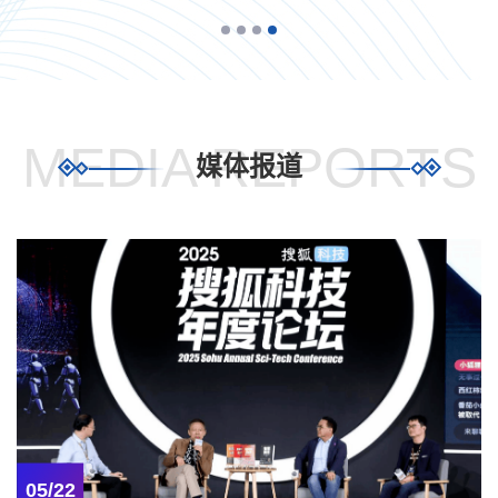
的影响和风险”）的活动。该活动由中国工程院院士、AIR院长张亚
勤教授主持，邀请美国麻省理工学院教授、未来生命研究所创始
人、《生命3.0：人工智能时代，人类的进化与重生》作者Max
Tegmark教授和英国剑桥大学计算与生物学...
MEDIA REPORTS
媒体报道
05/22