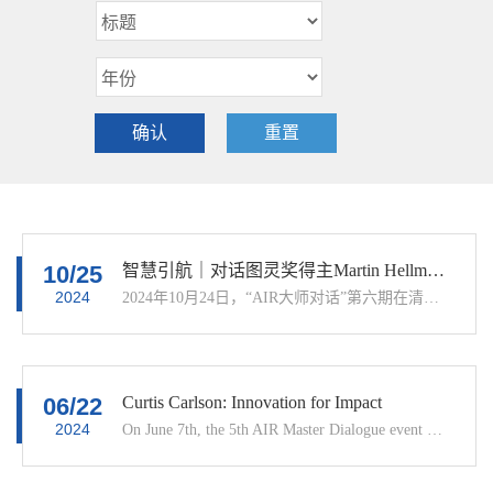
读世界的新第六感》）的报告，
《生命3.0：人工智能时代，人
随后与现场的老师同学们分享了
类的进化与重生》作者Max
他的科研和个人经历。本次活...
Tegmark教授和英国剑桥大学计
算与生物学...
10/25
智慧引航｜对话图灵奖得主Martin Hellman教授
2024
2024年10月24日，“AIR大师对话”第六期在清华大学智能产业研究院（AIR）图灵报告厅顺利举行。本次活动荣幸地邀请到图灵奖获得者、美国工程院院士、斯坦福大学电气工程名誉教授 Martin E. Hellman，就学术科研、职业发展、AI技术等话题进行了生动且深入浅出的分享。随后，AIR院长张亚勤院士主持炉边对话，与Hellman教授就今年诺奖花落AI、成功路径等话题展开精彩讨论，为观众带来
06/22
Curtis Carlson: Innovation for Impact
2024
On June 7th, the 5th AIR Master Dialogue event was successfully held at the AIR Wuxi Innovation Center (AIR+IC). We were honored to have Prof. Curtis Carlson, the former President and CEO of SRI