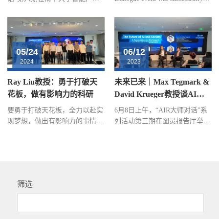
研究院（AIR）图灵报告厅顺利
held at the AIR Wuxi Innovation
举行。本次活动荣幸地邀请到图
Center (AIR+IC). We were
灵奖获得者、美国工程院院士、
honored to have Prof. Curtis
斯坦福大学电气工程名誉教授
Carlson, the former President and
05/24
06/12
Martin E. Hellman，就学术科
CEO of SRI International, Emmy
2024
2023
研、职业发展、AI技术等话题进
Award Winner, and Member of the
行了生动且深入浅出的分享。随
National Academy of Inventors,
Ray Liu教授：勇于打破天
未来已来｜Max Tegmark &
后，AIR院长张亚勤院士主持炉
deliver a presentation titled
花板，做有影响力的科研
David Krueger教授谈AI发
边对话，与Hellman教授就今年
"Innovation for Impact" and
展影响和风险
诺奖花落AI、成功路径等话题展
engage in discussions with students
要勇于打破天花板，全力以赴实
6月8日上午，“AIR大师对话”系
开精彩讨论，为观众带来无限启
and faculty about innovat...
现梦想，做出有影响力的事情去
列活动第三期在图灵报告厅举
发。Hellman 教授首先分享了他
改变世界、让世界变得更美好！
行，本次活动主题为：The
从产业界（I...
——K. J. Ray Liu5月16日，AIR
Future of AI and Society: A
第4期大师对话会成功举办，本
Conversation on the Impact and
次活动很荣幸邀请到了前IEEE
Risks of AI Development （“AI和
主席，美国国家工程院院士 K. J.
社会的未来：谈AI发展的影响和
筛选
Ray Liu教授为我们分享。刘教
风险”）的活动。该活动由中国
授首先做了题为 Wireless AI: A
工程院院士、AIR院长张亚勤教
New Sixth Sense to Deciphering
授主持，邀请美国麻省理工学院
our World（《无线人工智能：解
教授、未来生命研究所创始人、