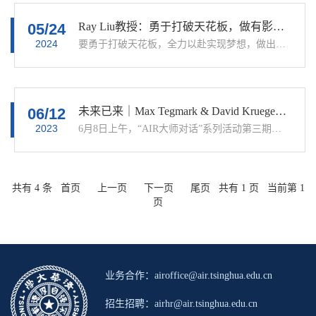
05/24
Ray Liu教授：勇于打破天花板，做有影响力的科研
2024
要勇于打破天花板，全力以赴实现梦想，做出有影响力的事情去改变世界、让世界变得更美好！ ——K. J. Ray Liu 5月16日，AIR第4期大师对话会成功举办，本次活动很荣幸邀请到了前IEEE主席，美国国家工程院院士 K. J. Ray Liu教授为我们分享。刘教授首先做了题为 Wireless AI: A New Sixth Sense to Deciphering our World
06/12
未来已来｜Max Tegmark & David Krueger教授谈AI发展影响和风险
2023
6月8日上午，“AIR大师对话”系列活动第三期在图灵报告厅举行，本次活动主题为：The Future of AI and Society: A Conversation on the Impact and Risks of AI Development （“AI和社会的未来：谈AI发展的影响和风险”）的活动。该活动由中国工程院院士、AIR院长张亚勤教授主持，邀请美国麻省理工学院教授、未来
共有 4 条 首页 上一页 下一页 尾页 共有 1 页 当前第 1
页
业务合作：airoffice@air.tsinghua.edu.cn
招生招聘：airhr@air.tsinghua.edu.cn