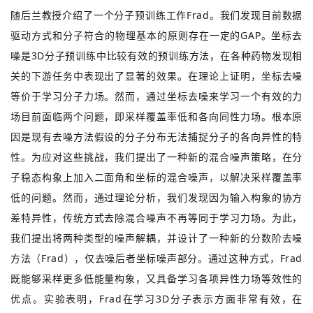
随后兰教授介绍了一个分子预训练工作Frad。我们发现目前数据
驱动方式和分子符合的物理基本的原则存在一定的GAP。坐标去
噪是3D分子预训练中比较有效的预训练方法，在各种药物发现相
关的下游任务中表现出了显著的效果。在理论上证明，坐标去噪
等价于学习分子力场。然而，通过坐标去噪来学习一个有效的力
场目前面临两个问题，即采样覆盖率低和各向同性力场。根本原
因是现有去噪方法假设的分子分布无法捕捉分子的各向异性的特
性。为应对这些挑战，我们提出了一种新的混合噪声策略，在分
子稳态构象上加入二面角和坐标的混合噪声，以解决采样覆盖率
低的问题。然而，通过理论分析，我们发现因为输入构象的协方
差特异性，传统方式去除混合噪声不再等同于学习力场。为此，
我们提出将两种类型的噪声解耦，并设计了一种新的分数阶去噪
方法（Frad），仅去噪后者坐标噪声部分。通过这种方式，Frad
既能够采样更多低能量构象，又具备学习各项异性力场等效性的
优点。实验表明，Frad在学习3D分子表示方面非常有效，在