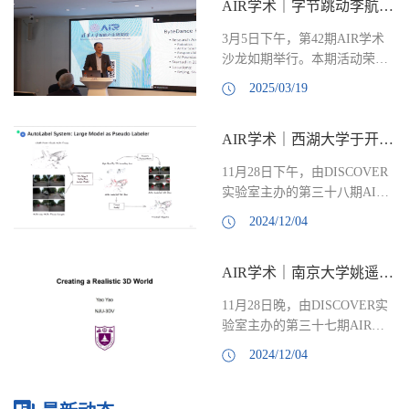
AIR学术｜字节跳动李航：推进人工智能新前沿
3月5日下午，第42期AIR学术
沙龙如期举行。本期活动荣幸
邀请到了字节跳动李航博士，
2025/03/19
为我们作题为《推进人工智能
新前沿》的报告。本次活动由
AIR学术｜西湖大学于开丞：浅谈自主智能——Autolab 的视角
中国工程院院士、清华大学智
能产业研究院（AIR）院长张
11月28日下午，由DISCOVER
亚勤主持。讲者简介Hang Li is
实验室主办的第三十八期AIR
the Head of Research at
青年科学家论坛如期举行。本
ByteDance Technology. He is an
2024/12/04
期活动荣幸第邀请到了西湖大
ACM Fellow, ACL Fellow, and
学工学院助理教授于开丞，为
IEEE Fellow. He graduated from
AIR学术｜南京大学姚遥：Creating a Realistic 3D World
AIR的老师和同学们做了题为
Kyoto University and received
Large Visual-Centric Models in
his Ph.D. from the University of
11月28日晚，由DISCOVER实
Society Autolab Perspective的精
Tokyo. Prio...
验室主办的第三十七期AIR青
彩报告，本次活动由清华大学
年科学家论坛如期举行。本次
智能产业研究院（AIR）助理
2024/12/04
活动有幸邀请到南京大学智能
教授龚江涛主持。讲者介绍于
科学与技术学院的姚遥副教
开丞博士，西湖大学工学院博
授，为AIR的老师和同学们做