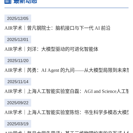
最新动态
士生导师、助理教授，人工智
了题为Creating a Realistic 3D
能企业KMina联合创始人兼首
World的精彩报告。嘉宾介绍姚
席科学家。于开丞先后于2016
2025/12/05
遥副教授是2022年国家级人才
年...
计划青年项目（海外）入选
AIR学术｜曾凡钢院士：脑机接口与下一代 AI 前沿
者。曾任苹果公司高级研究
员，Altizure创始团队核心成员
2025/12/01
（被苹果收购）。2015年于南
AIR学术｜刘洋：大模型驱动的可进化智能体
京大学获学士学位，2019年于
香港科技大学获博士学位。主
2025/11/20
要研究方向...
AIR学术｜芮勇：AI Agent 的九问——从大模型局限到未来
2025/11/14
AIR学术｜上海人工智能实验室白磊：AGI and Science
2025/09/22
AIR学术｜上海人工智能实验室陈恺：书生科学多模态大模型Int
2025/03/19