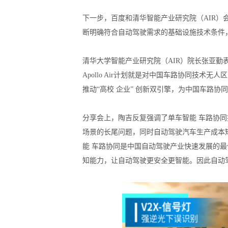
下一步，百度和清华智能产业研究院（AIR）会通
断明确符合自动驾驶需求的基础设施技术条件，将A
清华大学智能产业研究院（AIR）院长张亚勤
Apollo Air计划就是对中国车路协同技
推动“高校 企业” 创新双引擎，为中国车路
分享会上，陶吉反复强调了单车智能 车路协
场景的长尾问题，同时自动驾驶汽车生产成本
能 车路协同是中国自动驾驶产业快速发展的最
知能力，让自动驾驶更安全更智能。因此自动