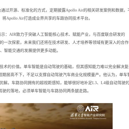
过开源、标准化的方式，定期披露Apollo Air的相关研发案例和数据，
pollo Air打造成业界共享的车路协同技术平台。
表示：AIR致力于突破人工智能核心技术、赋能产业，与百度联合研发的
术无人区的一次探索，未来我们还将在技术研发、人才培养等领域有更深入的合
协同、智能交通的发展提供更多动能。
同技术的价值。单车智能是自动驾驶的基础，但其感知能力难以完全解决复
短期居高不下，不足以支撑自动驾驶汽车商业化规模量产。他认为，单车
优解。车路协同拥有的超视距感知，能够很好地补足L3、L4级自动驾驶
驾驶的落地，必须单车智能与车路协同两条腿走路。