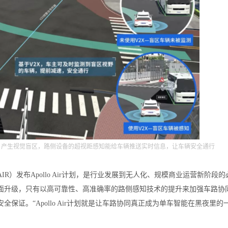
，产生视觉盲区，路侧设备的超视距感知能给车辆推送实时信息，让车辆安全通行
）发布Apollo Air计划，是行业发展到无人化、规模商业运营新阶段的
面升级，只有以高可靠性、高准确率的路侧感知技术的提升来加强车路协
保证。“Apollo Air计划就是让车路协同真正成为单车智能在黑夜里的