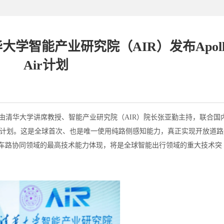
学智能产业研究院（AIR）发布Apoll
Air计划
活动由清华大学讲席教授、智能产业研究院（AIR）院长张亚勤主持，联合国
 Air计划。这是全球首次、也是唯一使用纯路侧感知能力，真正实现开放道
是车路协同领域的最高技术能力体现，将是全球智能出行领域的重大技术突