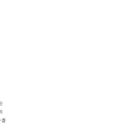
必
同
一盏