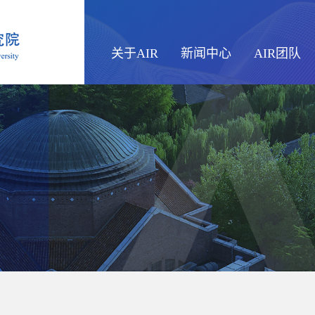
关于AIR
新闻中心
AIR团队