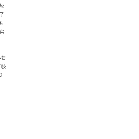
侧轻
换了
系
段实
等若
知技
驾