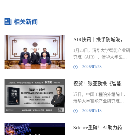
相关新闻
AIR快讯｜携手防城港，“紫荆AI医院”赋能国际医学开放试验区
1月23日，清华大学智能产业研
究院（AIR）、清华大学医学
院与防城港市人民政府合作备
2026/01/23
忘录签约仪式以线上线下结合
的形式在清华大学和防城港市
祝贺！张亚勤携《智能涌现》获2025中信出版社年度作者
举行，三方将围绕“人工智能
+医疗卫生”在防城港国际医学
近日，中国工程院外籍院士、
开放试验区的应用发展开展战
清华大学智能产业研究院
略合作。防城港市市长邱明
（AIR）创始院长张亚勤院士
宏、清华大学副校长王宏伟出
2026/01/13
携《智能涌现・AI 时代的思考
席签约仪式并致辞。AIR院长
与探索》获中信出版社 “2025
刘洋与防城港市副市长刘林、
Science重磅！AI助力药物虚拟筛选提速百万倍
年度作者” 奖。张院士站在技
清华大学生物医学工程学院党
术创新、产业引领、企业实践