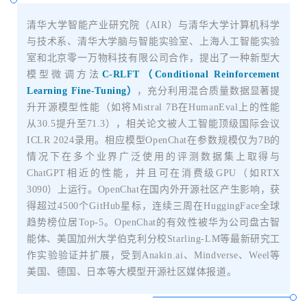
、
清华大学智能产业研究院（AIR）与清华大学计算机科学
与技术系、清华大学脑与智能实验室、上海人工智能实验
室和北京零一万物科技有限公司合作，提出了一种新型大
模型微调方法
C-RLFT（Conditional Reinforcement
Learning Fine-Tuning）
，充分利用混合质量数据显著提
升开源模型性能（如将Mistral 7B在HumanEval上的性能
从30.5提升至71.3），相关论文被人工智能顶级国际会议
ICLR 2024录用。相应模型OpenChat在参数规模仅为7B的
情况下在多个业界广泛使用的评测数据集上取得与
ChatGPT相近的性能，并且可在消费级GPU（如RTX
3090）上运行。OpenChat在国内外开源社区产生影响，获
得超过4500个GitHub星标，连续三周在HuggingFace全球
趋势榜位居Top-5。OpenChat的有效性被华为公司盘古智
能体、美国加州大学伯克利分校Starling-LM等最新研究工
作实验验证并扩展，受到Anakin.ai、Mindverse、Weel等
美国、德国、日本等大模型开源社区媒体报道。