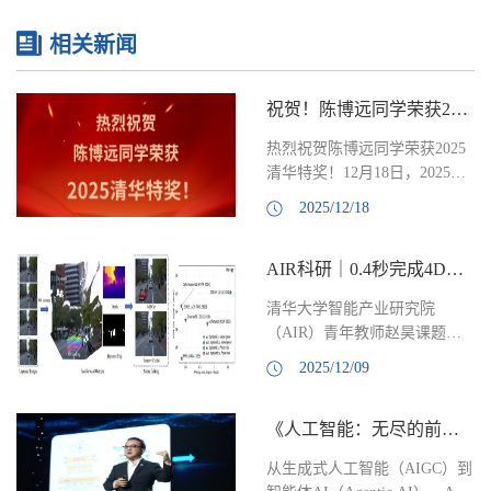
相关新闻
祝贺！陈博远同学荣获2025清华本科生特奖！
热烈祝贺陈博远同学荣获2025
清华特奖！12月18日，2025年
清华大学本科生特等奖学获奖
2025/12/18
名单正式公布，全校共10人入
选，行健书院2022级本科生陈
AIR科研｜0.4秒完成4D自驾高斯重建，性能提升50%！
博远同学在众多候选人中脱颖
而出，获得该荣誉。自2023年
清华大学智能产业研究院
加入AIR开展科研以来，陈博
（AIR）青年教师赵昊课题组
远同学以第一或第二作者身份
联合小米汽车等单位，推出了
在计算机视觉、机器人领域国
2025/12/09
首个面向大型动态驾驶场景的
际会议中发表5篇论文，获得国
无姿态（pose-free) 前馈三维重
家自然科学基金青年学生项目
《人工智能：无尽的前沿》——人文清华讲坛张亚勤演讲实录
建框架——DGGT（Driving
资助。未来他将推荐免试至
Gaussian Grounded
AIR攻读博士学位，导师为张
从生成式人工智能（AIGC）到
Transformer）。该方法摆脱了
亚勤院士。个人简介陈博远，