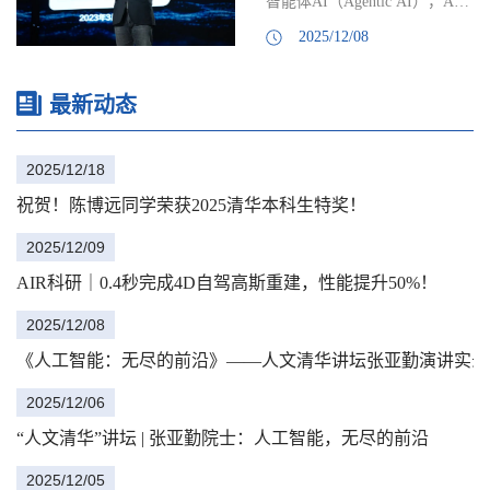
智能体AI（Agentic AI），AI
传统依赖逐场景优化、相机标
清华大学行...
发展正经历深刻的范式转变。
定以及短帧窗口的限制，能够
2025/12/08
12月5日晚，中国工程院外籍院
直接从稀疏、无标定图像中重
士、清华大学智能产业研究院
建长序列三维场景，使自动驾
（AIR）创始院长张亚勤教
最新动态
驶仿真迈向高速、可扩展的新
授，在人文清华讲坛发表题为
阶段。近年来，多模态大模型
《人工智能：无尽的前沿》的
（MLLMs）发展迅猛，从看图
2025/12/18
演讲，他指出 AI作为核心驱动
说话到视频理解，...
力，正以前所未有的速度重构
祝贺！陈博远同学荣获2025清华本科生特奖！
生产力与生产关系，并推动物
理世界、数字世界乃至生物世
2025/12/09
界的深度融合。中国AI发展迅
AIR科研｜0.4秒完成4D自驾高斯重建，性能提升50%！
速，有望成为第四次工业革命
的领军者。线上线下近350万观
2025/12/08
众跟随...
《人工智能：无尽的前沿》——人文清华讲坛张亚勤演讲实录
2025/12/06
“人文清华”讲坛 | 张亚勤院士：人工智能，无尽的前沿
2025/12/05