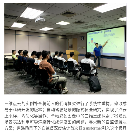
三维点云的实例补全将前人的代码框架进行了系统性重构，修改成
易于科研开发的版本；自动驾驶场景的隐式补全研究，实现了点云
上采样，均匀化等操作；单幅彩色图像中的三维重建探索了将隐式
场景表达利用可导渲染转化成深度图的问题，寻求新的自监督解决
方案；道路场景下的自监督深度估计首次将transformer引入这个极具